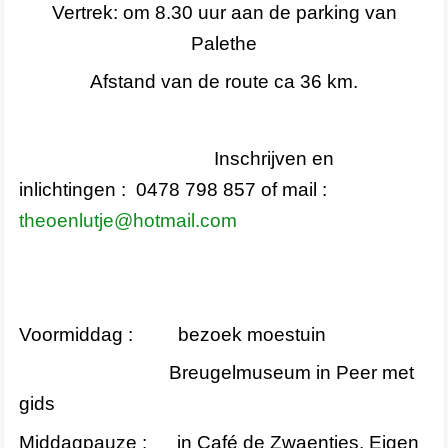
Vertrek: om 8.30 uur aan de parking van
2023
Palethe
Afstand van de route ca 36 km.
2022
ALGEMEEN
Inschrijven en
inlichtingen : 0478 798 857 of mail :
Bestuur
theoenlutje@hotmail.com
Lidgeld
Contact
Voormiddag : bezoek moestuin
Privacybeleid
Breugelmuseum in Peer met
gids
Middagpauze : in Café de Zwaentjes. Eigen