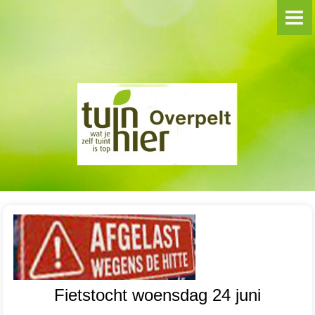
**WELKOM**
VOORDRACHTEN
BLOEMSCHIKKEN
Groep Hanne
Groep Martijn
SAMENAANKOPEN
REIZEN/UITSTAPPEN
FOTO-ALBUMS
Fietstocht woensdag 24 juni
2024