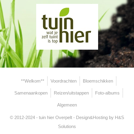
**Welkom**
Voordrachten
Bloemschikken
Samenaankopen
Reizen/uitstappen
Foto-albums
Algemeen
© 2012-2024 - tuin hier Overpelt - Design&Hosting by H&S
Solutions