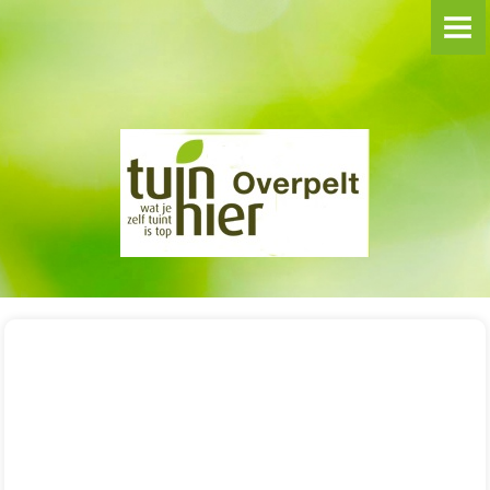
**WELKOM**
VOORDRACHTEN
BLOEMSCHIKKEN
Groep Hanne
Groep Martijn
SAMENAANKOPEN
REIZEN/UITSTAPPEN
FOTO-ALBUMS
2024