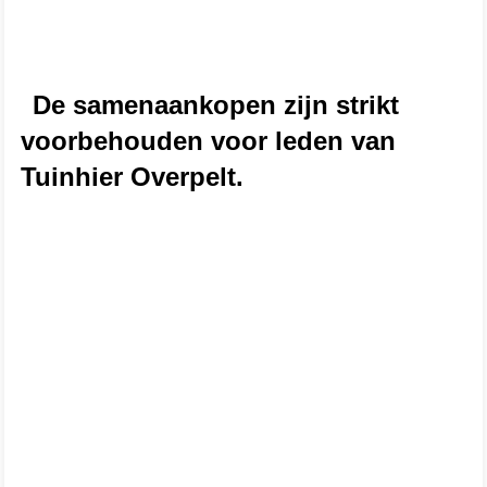
2023
2022
De samenaankopen zijn strikt
voorbehouden voor leden van
ALGEMEEN
Tuinhier Overpelt.
Bestuur
Lidgeld
Contact
Privacybeleid