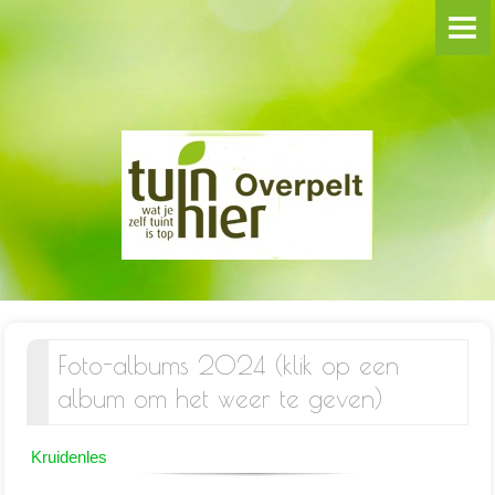
**WELKOM**
VOORDRACHTEN
BLOEMSCHIKKEN
Groep Hanne
Groep Martijn
SAMENAANKOPEN
Foto-albums 2024 (klik op een
REIZEN/UITSTAPPEN
album om het weer te geven)
FOTO-ALBUMS
Kruidenles
2024