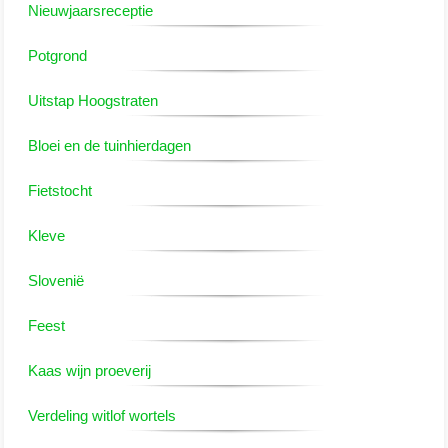
Nieuwjaarsreceptie
2023
Potgrond
2022
Uitstap Hoogstraten
ALGEMEEN
Bloei en de tuinhierdagen
Bestuur
Fietstocht
Kleve
Lidgeld
Slovenië
Contact
Feest
Privacybeleid
Kaas wijn proeverij
Verdeling witlof wortels